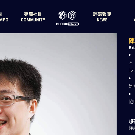
頁
專屬社群
評選報導
EMPO
COMMUNITY
NEWS
AB
陳
Bi
人
13
是
協
想
詳