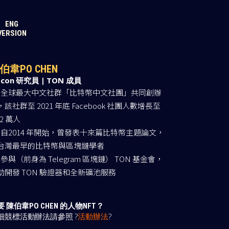
ENG
VERSION
OUT THIS PROJECT
伯韋PO CHEN
tcon 研究員 | TON 成員
全球最大中文社群「比特幣中文社團」共同創辦
，該社群至 2021 年底 Facebook 社團人數增長至
.2 萬人
自2014 年開始，曾發表十來篇比特幣主題論文，
台灣最早的比特幣與區塊鏈學者
參與（前身為 Telegram 區塊鏈） TON 基金會，
助開發 TON 驗證器和全新礦池服務
要 陳伯韋PO CHEN 的人物NFT？
細競標活動辦法請參照 ?
活動辦法
?