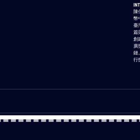
IN
陳
幣
臺
篇
創
廣
鏈
行