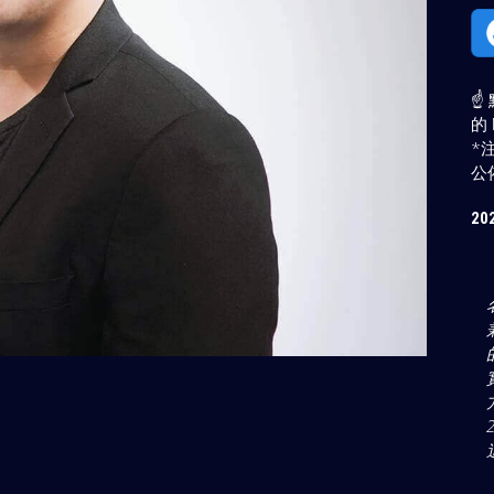
☝
的 
*
公
20