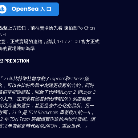
️ 點擊上方按鈕，前往賣場搶先看 陳伯韋Po Chen
NFT
注意：正式賣場的連結，請以 1/17 21:00 官方正式
佈的賣場連結為準
22 PREDICTION
「 21年比特幣社群啟動了Taproot和schnorr簽
名，可以在比特幣當中創建更複雜的合約，同時
兼顧空間跟隱私，開啟了比特幣Layer 2 和Layer 3
的大門。在未來有望看到比特幣的L3 的虛擬機，
實現高速的運算，甚至是去中心化交易所。另一
方面，21 年是 TON Blockchain 重新復出的一年。
22 年 TON Team 將繼續實現原始的設計藍圖。讓
這18年曾經是時代眼淚的TON，重返世界。
」