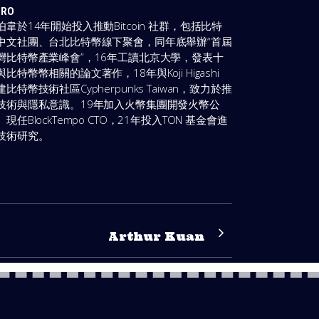
TRO
伯韋於14年開始投入推動Bitcoin 社群，包括比特
中文社團、台北比特幣線下聚會，同年底舉辦“首屆
灣比特幣產業峰會”，16年工讀北京大學，發表十
與比特幣幣相關的論文著作，18年與Koji Higashi
建比特幣技術社區Cypherpunks Taiwan，致力於推
技術與隱私意識。19年加入火幣集團開發火幣公
。現任BlockTempo CTO，21年投入TON 基金會進
技術研究。
Arthur Kuan