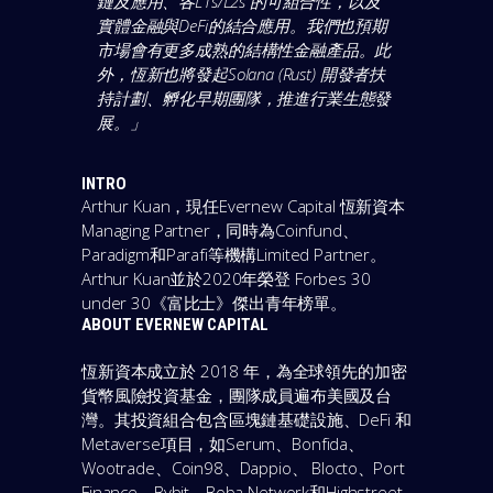
鏈及應用、各L1s/L2s 的可組合性，以及
實體金融與DeFi的結合應用。我們也預期
市場會有更多成熟的結構性金融產品。此
外，恆新也將發起Solana (Rust) 開發者扶
持計劃、孵化早期團隊，推進行業生態發
展。
」
INTRO
Arthur Kuan，現任Evernew Capital 恆新資本
Managing Partner，同時為Coinfund、
Paradigm和Parafi等機構Limited Partner。
Arthur Kuan並於2020年榮登 Forbes 30
under 30《富比士》傑出青年榜單。
ABOUT
EVERNEW CAPITAL
恆新資本成立於 2018 年，為全球領先的加密
貨幣風險投資基金，團隊成員遍布美國及台
灣。其投資組合包含區塊鏈基礎設施、DeFi 和
Metaverse項目，如Serum、Bonfida、
Wootrade、Coin98、Dappio、 Blocto、Port
Finance、Bybit、Boba Network和Highstreet