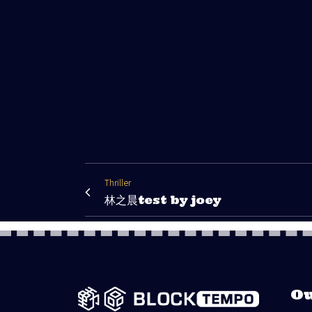
Thriller
林之晨test by joey
Ou