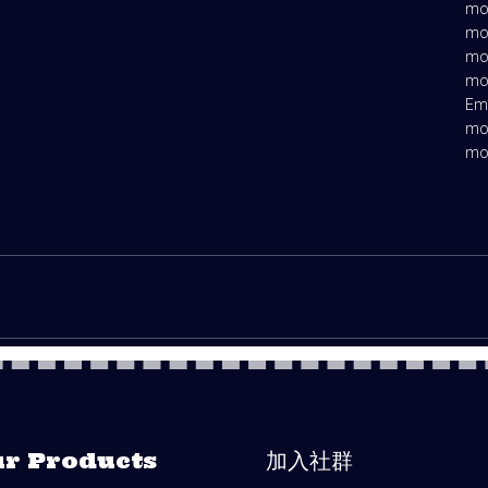
mo
mo
mo
mo
Em
mo
mo
r Products
加入社群