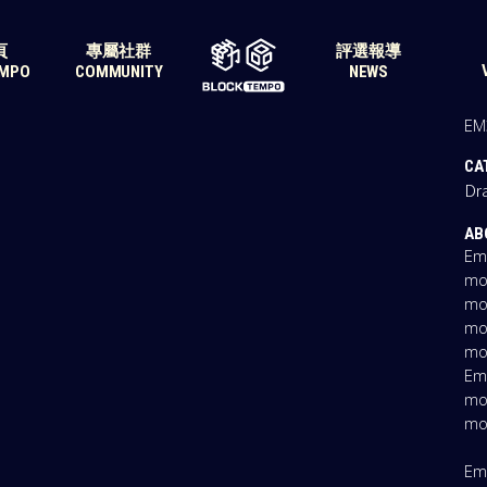
頁
專屬社群
評選報導
EMPO
COMMUNITY
NEWS
DA
EM
CA
Dr
AB
Em
mo
mo
mo
mo
Em
mo
mo
Em