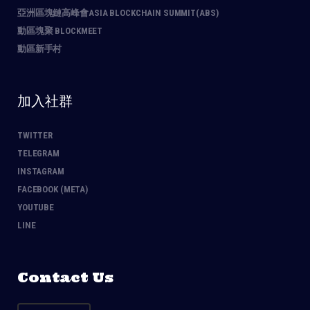
亞洲區塊鏈高峰會ASIA BLOCKCHAIN SUMMIT(ABS)
動區塊聚 BLOCKMEET
動區新手村
加入社群
TWITTER
TELEGRAM
INSTAGRAM
FACEBOOK (META)
YOUTUBE
LINE
Contact Us