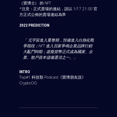
（寶博士） 的 NFT
*注意：正式賣場的連結，請以 1/17 21:00 官
方正式公佈的賣場連結為準
2022 PREDICTION
「 元宇宙進入重整期，預備進入白熱化戰
爭階段；NFT 進入百家爭鳴企業品牌行銷
大亂鬥時期；虛擬貨幣正式成為國家、企
業、散戶資本儲備選項之一。
」
INTRO
Top#1 科技類 Podcast《寶博朋友說》
CryptoOG