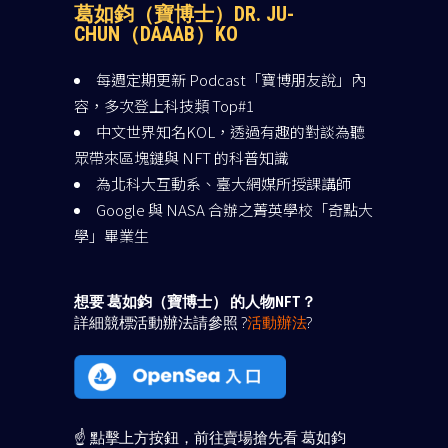
葛如鈞（寶博士）DR. JU-
CHUN（DAAAB）KO
每週定期更新 Podcast「寶博朋友說」內
容，多次登上科技類 Top#1
中文世界知名KOL，透過有趣的對談為聽
眾帶來區塊鏈與 NFT 的科普知識
為北科大互動系、臺大網媒所授課講師
Google 與 NASA 合辦之菁英學校「奇點大
學」畢業生
想要 葛如鈞（寶博士） 的人物NFT？
詳細競標活動辦法請參照 ?
活動辦法
?
☝️ 點擊上方按鈕，前往賣場搶先看 葛如鈞